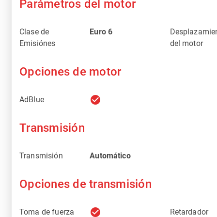
Parámetros del motor
Clase de
Euro 6
Desplazamie
Emisiónes
del motor
Opciones de motor
check_circle
AdBlue
Transmisión
Transmisión
Automático
Opciones de transmisión
check_circle
Toma de fuerza
Retardador