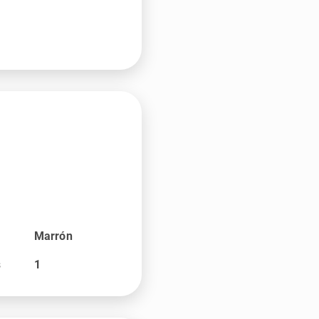
Marrón
s
1