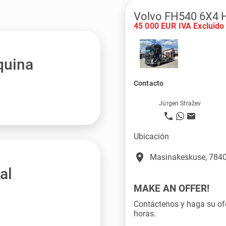
Volvo FH540 6X4 
45 000 EUR IVA Excluido
quina
Contacto
Jürgen Stražev
Ubicación
place
Masinakeskuse, 7840
al
MAKE AN OFFER!
Contáctenos y haga su ofe
horas.