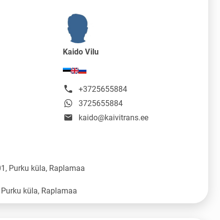
Kaido Vilu
+3725655884
3725655884
kaido@kaivitrans.ee
1, Purku küla, Raplamaa