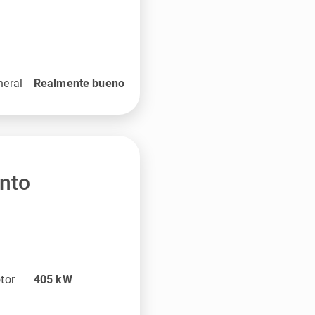
neral
Realmente bueno
ento
tor
405
kW