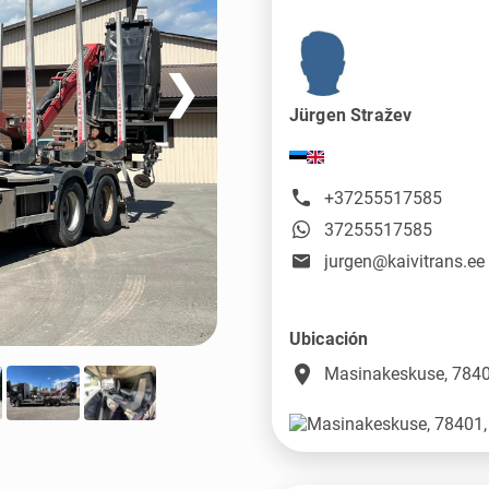
❯
Jürgen Stražev
+37255517585
37255517585
jurgen@kaivitrans.ee
Ubicación
place
Masinakeskuse, 7840