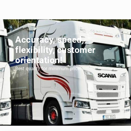
Accuracy, speed,
flexibility, customer
orientation!
Best quality for minimum price!