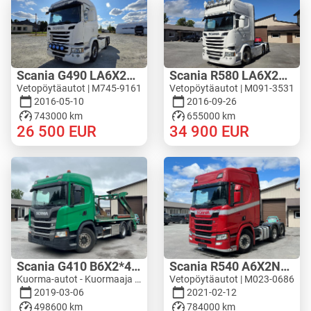
Scania G490 LA6X2MNB
Scania R580 LA6X2HNB
Vetopöytäautot | M745-9161
Vetopöytäautot | M091-3531
2016-05-10
2016-09-26
743000 km
655000 km
26 500
EUR
34 900
EUR
Scania G410 B6X2*4NA
Scania R540 A6X2NB - WF HYDRAULIC
Kuorma-autot - Kuormaaja | M603-4333
Vetopöytäautot | M023-0686
2019-03-06
2021-02-12
498600 km
784000 km