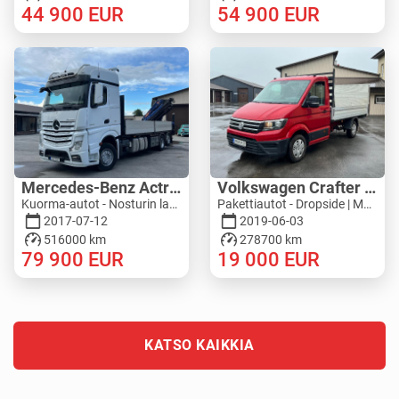
44 900
EUR
54 900
EUR
Mercedes-Benz Actros 2545L 6X2 - PM 36528 S
Volkswagen Crafter 4MOTION - ZEPRO
Kuorma-autot - Nosturin lava | M276-5277
Pakettiautot - Dropside | M543-4792
2017-07-12
2019-06-03
516000 km
278700 km
79 900
EUR
19 000
EUR
KATSO KAIKKIA