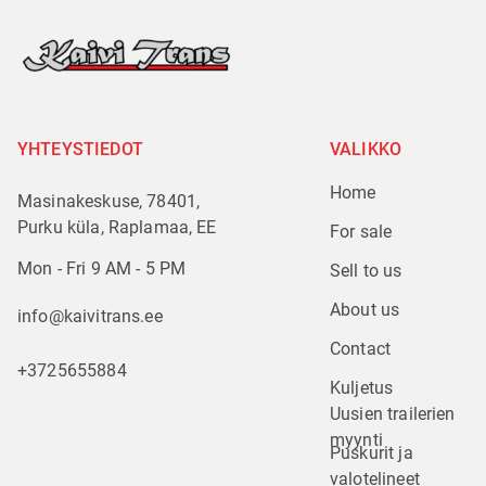
YHTEYSTIEDOT
VALIKKO
Home
Masinakeskuse, 78401,
Purku küla, Raplamaa, EE
For sale
Mon - Fri 9 AM - 5 PM
Sell to us
About us
info@kaivitrans.ee
Contact
+3725655884
Kuljetus
Uusien trailerien 
myynti
Puskurit ja 
valotelineet