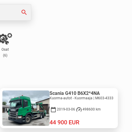
search
Osat
(6)
Scania G410 B6X2*4NA
Kuorma-autot - Kuormaaja | M603-4333
2019-03-06
498600 km
44 900
EUR