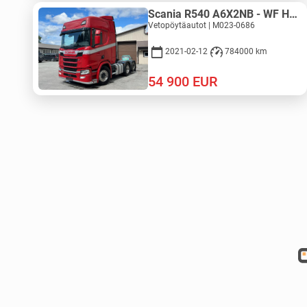
Scania R540 A6X2NB - WF HYDRAULIC
Vetopöytäautot | M023-0686
2021-02-12
784000 km
54 900
EUR