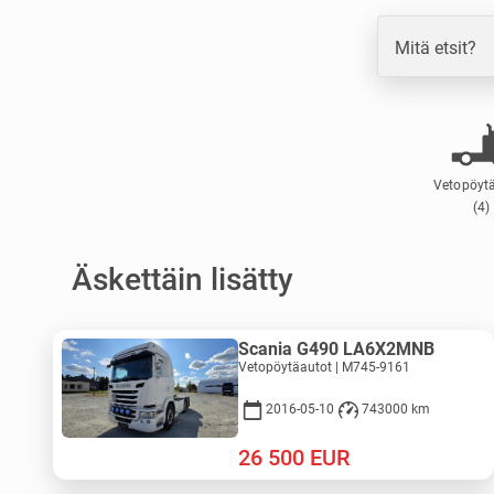
Mitä etsit?
Vetopöyt
(4)
Äskettäin lisätty
Scania G490 LA6X2MNB
Vetopöytäautot | M745-9161
2016-05-10
743000 km
26 500
EUR