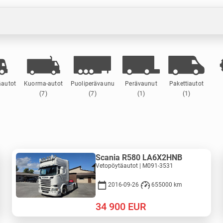
äautot
Kuorma-autot
Puoliperävaunu
Perävaunut
Pakettiautot
(7)
(7)
(1)
(1)
Scania R580 LA6X2HNB
Vetopöytäautot | M091-3531
2016-09-26
655000 km
34 900
EUR