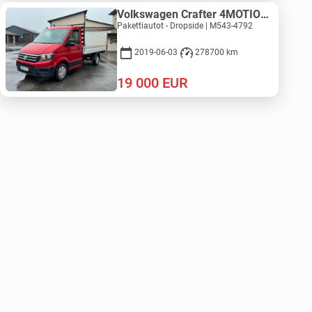
Volkswagen Crafter 4MOTION - ZEPRO
Pakettiautot - Dropside | M543-4792
2019-06-03
278700 km
19 000
EUR