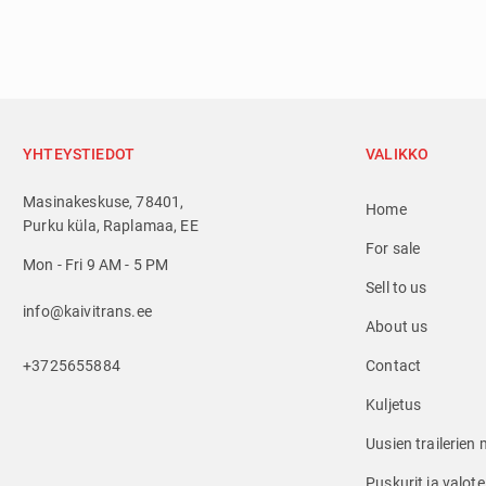
YHTEYSTIEDOT
VALIKKO
Masinakeskuse, 78401,
Home
Purku küla, Raplamaa, EE
For sale
Mon - Fri 9 AM - 5 PM
Sell to us
info@kaivitrans.ee
About us
+3725655884
Contact
Kuljetus
Uusien trailerien 
Puskurit ja valote