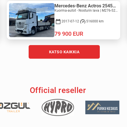
Mercedes-Benz Actros 2545L 6X2 - PM 36528 S
Kuorma-autot - Nosturin lava | M276-5277
2017-07-12
516000 km
79 900
EUR
KATSO KAIKKIA
Official reseller