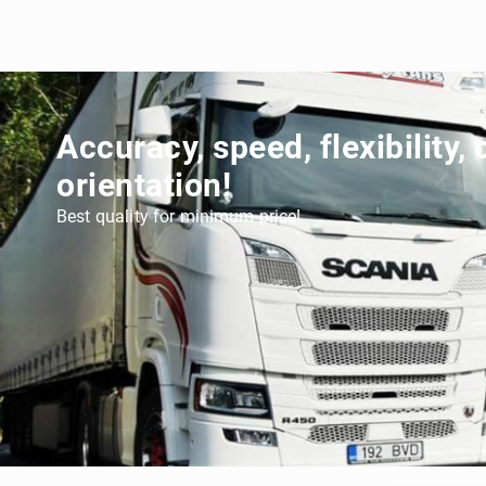
Accuracy, speed, flexibility,
orientation!
Best quality for minimum price!