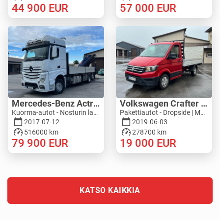
44 900
EUR
57 000
EUR
Mercedes-Benz Actros 2545L 6X2 - PM 36528 S
Volkswagen Crafter 4MOTION - ZEPRO
Kuorma-autot - Nosturin lava | M276-5277
Pakettiautot - Dropside | M543-4792
2017-07-12
2019-06-03
516000 km
278700 km
79 900
EUR
19 000
EUR
KATSO KAIKKIA