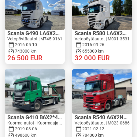
Scania G490 LA6X2MNB
Scania R580 LA6X2HNB
Vetopöytäautot | M745-9161
Vetopöytäautot | M091-3531
2016-05-10
2016-09-26
743000 km
655000 km
26 500
EUR
32 000
EUR
Scania G410 B6X2*4NA
Scania R540 A6X2NB - WF HYDRAULIC
Kuorma-autot - Kuormaaja | M603-4333
Vetopöytäautot | M023-0686
2019-03-06
2021-02-12
498600 km
784000 km