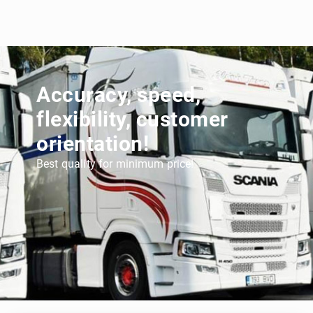
Accuracy, speed,
flexibility, customer
orientation!
Best quality for minimum price!