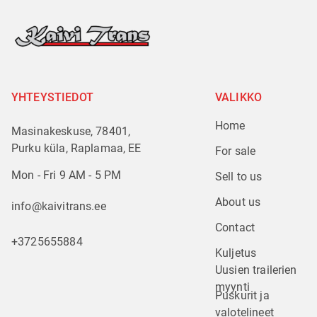
YHTEYSTIEDOT
VALIKKO
Home
Masinakeskuse, 78401,
Purku küla, Raplamaa, EE
For sale
Mon - Fri 9 AM - 5 PM
Sell to us
About us
info@kaivitrans.ee
Contact
+3725655884
Kuljetus
Uusien trailerien 
myynti
Puskurit ja 
valotelineet