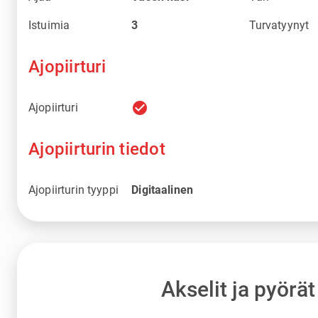
Istuimia
3
Turvatyynyt
Ajopiirturi
check_circle
Ajopiirturi
Ajopiirturin tiedot
Ajopiirturin tyyppi
Digitaalinen
Akselit ja pyörät