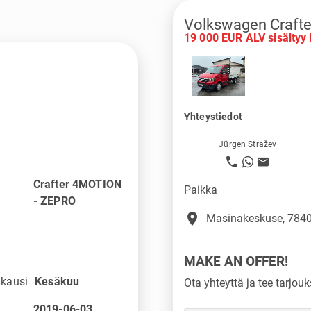
Volkswagen Craft
19 000 EUR ALV sisältyy 
Yhteystiedot
Jürgen Stražev
Crafter 4MOTION
Paikka
- ZEPRO
place
Masinakeskuse, 7840
MAKE AN OFFER!
kausi
Kesäkuu
Ota yhteyttä ja tee tarjouk
n
2019-06-03