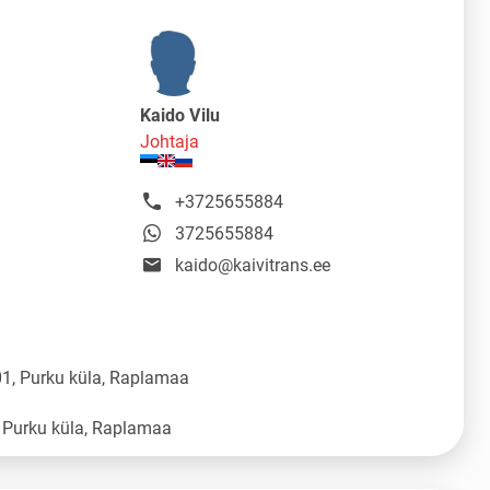
Kaido Vilu
Johtaja
+3725655884
3725655884
kaido@kaivitrans.ee
1, Purku küla, Raplamaa