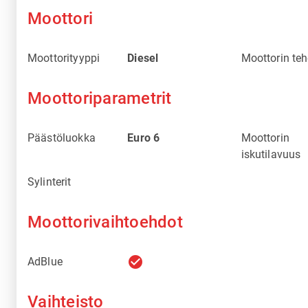
Moottori
Moottorityyppi
Diesel
Moottorin te
Moottoriparametrit
Päästöluokka
Euro 6
Moottorin
iskutilavuus
Sylinterit
Moottorivaihtoehdot
check_circle
AdBlue
Vaihteisto