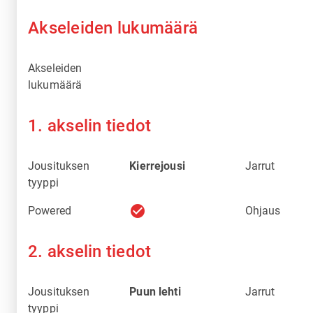
Akseleiden lukumäärä
Akseleiden
lukumäärä
1. akselin tiedot
Jousituksen
Kierrejousi
Jarrut
tyyppi
check_circle
Powered
Ohjaus
2. akselin tiedot
Jousituksen
Puun lehti
Jarrut
tyyppi