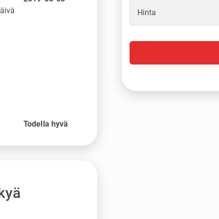
päivä
Hinta
o
Todella hyvä
kyä