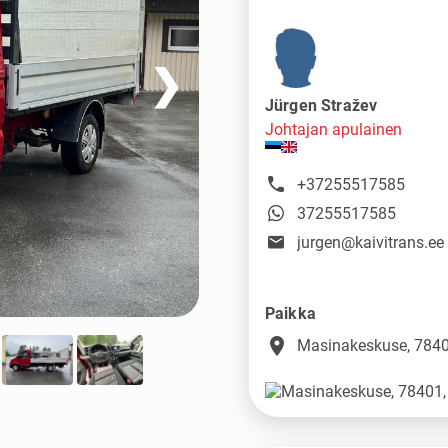
❯
Jürgen Stražev
Johtajan apulainen
+37255517585
37255517585
jurgen@kaivitrans.ee
Paikka
place
Masinakeskuse, 7840