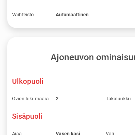
Vaihteisto
Automaattinen
Ajoneuvon ominaisu
Ulkopuoli
Ovien lukumäärä
2
Takaluukku
Sisäpuoli
Ajaa
Vasen käsi
Väri