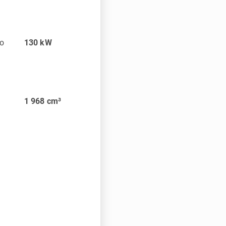
ho
130
kW
1 968
cm³