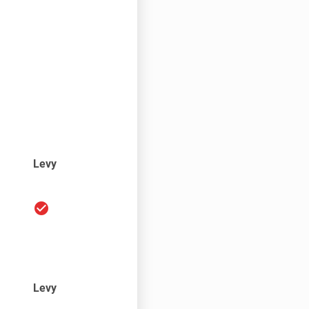
Levy
check_circle
Levy