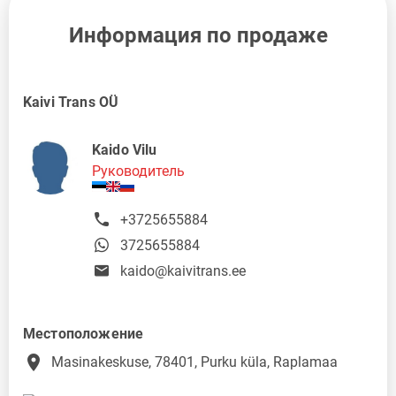
Информация по продаже
Kaivi Trans OÜ
Kaido Vilu
Руководитель
+3725655884
3725655884
kaido@kaivitrans.ee
Местоположение
place
Masinakeskuse, 78401, Purku küla, Raplamaa